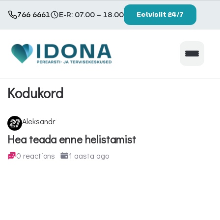
766 6661
E-R: 07.00 – 18.00
Eelvisiit 24/7
×
Teenused ja hinnakiri
Kodukord
Patsiendile
Aleksandr
Hea teada enne helistamist
Keskused
0 reactions
1 aasta ago
Tule tööle