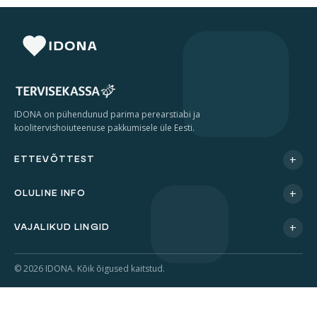
Eelvisiit 24/7
E-R: 07.00 – 18.00
766 6661
IDONA on pühendunud parima perearstiabi ja
koolitervishoiuteenuse pakkumisele üle Eesti.
+
ETTEVÕTTEST
+
OLULINE INFO
+
VAJALIKUD LINGID
© 2026 IDONA. Kõik õigused kaitstud.