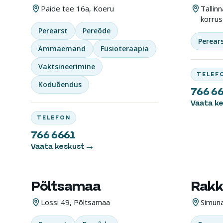
Paide tee 16a, Koeru
Tallin
korrus
Perearst
Pereõde
E-R: 07.00 – 18.00
Perear
Ämmaemand
Füsioteraapia
766 6661
Vaktsineerimine
TELEF
Koduõendus
766 6
Vaata k
TELEFON
766 6661
Vaata keskust
Põltsamaa
Rakk
TERVISEKESKUS
TERVIS
Lossi 49, Põltsamaa
Simuna