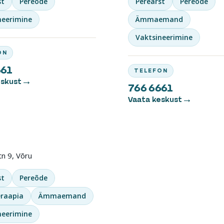
st
Pereõde
Perearst
Pereõde
neerimine
Ämmaemand
Vaktsineerimine
ON
661
TELEFON
eskust
766 6661
Vaata keskust
EKESKUS
tn 9, Võru
st
Pereõde
eraapia
Ämmaemand
neerimine