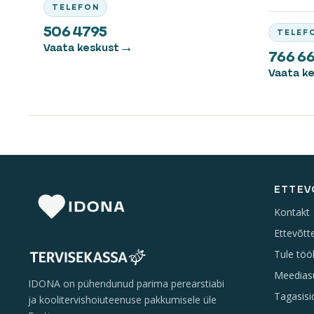
TELEFON
506 4795
TELEF
Vaata keskust
766 6
Vaata k
ETTEV
Kontakt
Ettevõtt
Tule töö
Meedias
IDONA on pühendunud parima perearstiabi
Tagasisi
ja koolitervishoiuteenuse pakkumisele üle