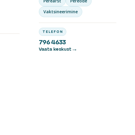
Perearst
Pereõde
Vaktsineerimine
TELEFON
796 4633
Vaata keskust