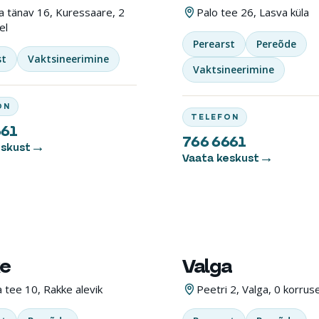
Eelvisiit 24/7
na tänav 16, Kuressaare, 2
Palo tee 26, Lasva küla
el
Perearst
Pereõde
st
Vaktsineerimine
Vaktsineerimine
ON
TELEFON
661
766 6661
eskust
Vaata keskust
e
Valga
EKESKUS
TERVISEKESKUS
 tee 10, Rakke alevik
Peetri 2, Valga, 0 korruse