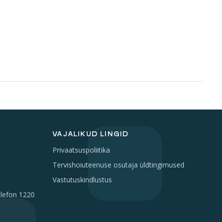
VAJALIKUD LINGID
Privaatsuspoliitika
Tervishoiuteenuse osutaja üldtingimused
Vastutuskindlustus
elefon 1220