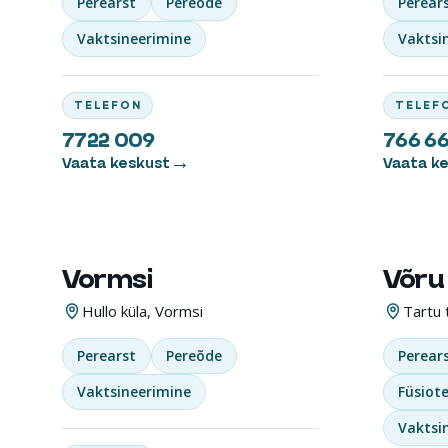
Perearst
Pereõde
Perear
Vaktsineerimine
Vaktsi
TELEFON
TELEF
7722 009
766 6
Vaata keskust
Vaata k
Vormsi
Võru
PEREARSTIKESKUS
TERVIS
Hullo küla, Vormsi
Tartu 
Perearst
Pereõde
Perear
Vaktsineerimine
Füsiot
Vaktsi