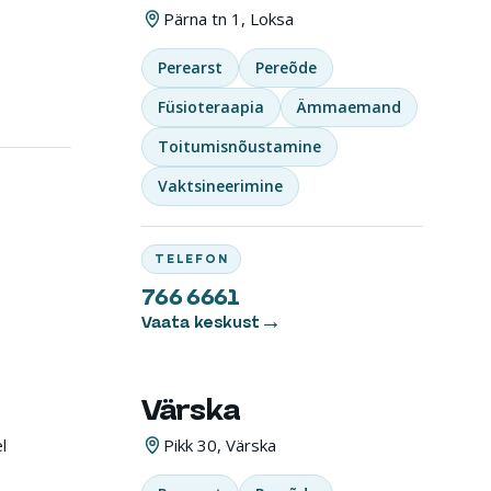
Pärna tn 1, Loksa
Perearst
Pereõde
Füsioteraapia
Ämmaemand
Toitumisnõustamine
Vaktsineerimine
TELEFON
766 6661
Vaata keskust
Värska
TERVISEKESKUS
l
Pikk 30, Värska