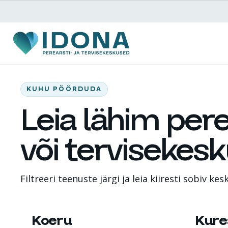
Teenused ja hinnakiri
KUHU PÖÖRDUDA
Leia lähim pere
Patsiendile
või tervisekes
Keskused
Filtreeri teenuste järgi ja leia kiiresti sobiv kes
Tule tööle
Koeru
Kure
TERVISEKESKUS
KURES