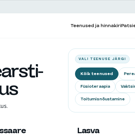
Teenused ja hinnakiri
Patsi
VALI TEENUSE JÄRGI
arsti-
Kõik teenused
Pere
kus
Füsioteraapia
Vaktsi
Toitumisnõustamine
kus.
ssaare
Lasva
SAARE
TERVISEKESKUS