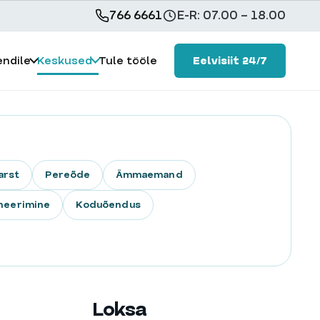
766 6661
E-R: 07.00 – 18.00
×
endile
Keskused
Tule tööle
Eelvisiit 24/7
arst
Pereõde
Ämmaemand
neerimine
Koduõendus
Loksa
PEREARSTIKESKUS