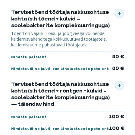
Tervisetõend töötaja nakkusohtuse
+
kohta (s.h tõend + külvid –
soolebakterite kompleksuuringuga)
Tõend on vajalik: Toidu ja joogiveega või nende
käitlemisvahenditega kokkupuutuvad töötajatele,
käitlemisruume puhastavad töötajatele
80 €
Nimistu patsient
80 €
Nimistuväline ja/või ravikindlustuseta patsient
Tervisetõend töötaja nakkusohtuse
+
kohta (s.h tõend + röntgen +külvid –
soolebakterite kompleksuuringuga)
— täiendav hind
100 €
Nimistu patsient
100 €
Nimistuväline ja/või ravikindlustuseta patsient