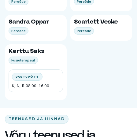
Pereõde
Pereõde
Sandra Oppar
Scarlett Veske
Pereõde
Pereõde
Kerttu Saks
Füsioterapeut
VASTUVÕTT
K, N, R 08.00–16.00
TEENUSED JA HINNAD
Võru teenused ja