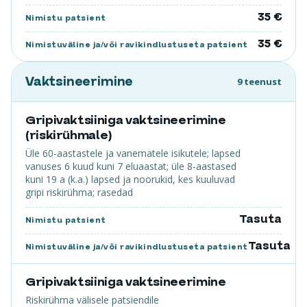
35 €
Nimistu patsient
35 €
Nimistuväline ja/või ravikindlustuseta patsient
Vaktsineerimine
9 teenust
Gripivaktsiiniga vaktsineerimine
(riskirühmale)
Üle 60-aastastele ja vanematele isikutele; lapsed
vanuses 6 kuud kuni 7 eluaastat; üle 8-aastased
kuni 19 a (k.a.) lapsed ja noorukid, kes kuuluvad
gripi riskirühma; rasedad
Tasuta
Nimistu patsient
Tasuta
Nimistuväline ja/või ravikindlustuseta patsient
Gripivaktsiiniga vaktsineerimine
Riskirühma välisele patsiendile