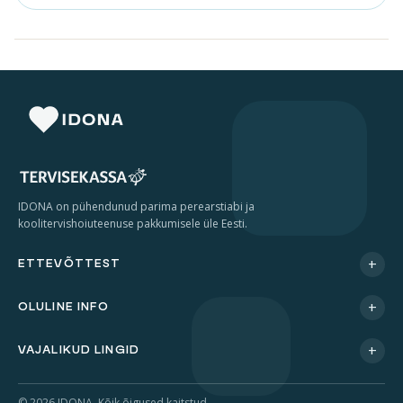
IDONA on pühendunud parima perearstiabi ja
koolitervishoiuteenuse pakkumisele üle Eesti.
+
ETTEVÕTTEST
+
OLULINE INFO
+
VAJALIKUD LINGID
© 2026 IDONA. Kõik õigused kaitstud.