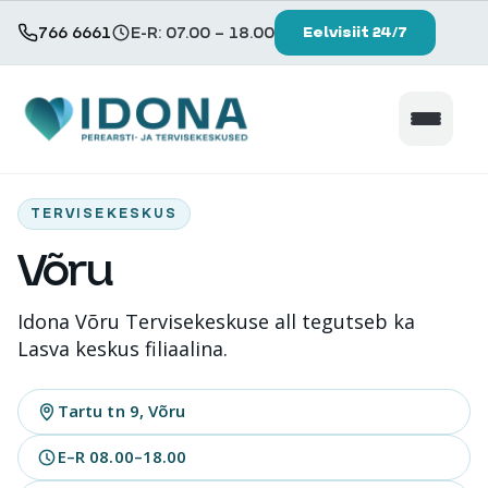
766 6661
E-R: 07.00 – 18.00
Eelvisiit 24/7
×
Teenused ja hinnakiri
TERVISEKESKUS
Võru
Patsiendile
Idona Võru Tervisekeskuse all tegutseb ka
Keskused
Lasva keskus filiaalina.
Tule tööle
Tartu tn 9, Võru
E–R 08.00–18.00