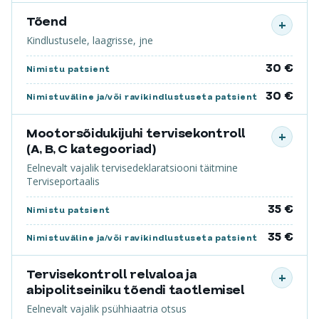
Tõend
+
Kindlustusele, laagrisse, jne
30 €
Nimistu patsient
30 €
Nimistuväline ja/või ravikindlustuseta patsient
Mootorsõidukijuhi tervisekontroll
+
(A, B, C kategooriad)
Eelnevalt vajalik tervisedeklaratsiooni täitmine
Terviseportaalis
35 €
Nimistu patsient
35 €
Nimistuväline ja/või ravikindlustuseta patsient
Tervisekontroll relvaloa ja
+
abipolitseiniku tõendi taotlemisel
Eelnevalt vajalik psühhiaatria otsus