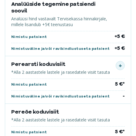
Analüüside tegemine patsiendi
soovil
Analüüsi hind vastavalt Tervisekassa hinnakirjale,
millele lisandub +5€ teenustasu
+5 €
Nimistu patsient
+5 €
Nimistuväline ja/või ravikindlustuseta patsient
Perearsti koduvisiit
+
*Alla 2 aastastele lastele ja rasedatele visiit tasuta
5 €*
Nimistu patsient
-
Nimistuväline ja/või ravikindlustuseta patsient
Pereõe koduvisiit
*Alla 2 aastastele lastele ja rasedatele visiit tasuta
5 €*
Nimistu patsient