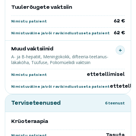
Tuulerõugete vaktsiin
62 €
Nimistu patsient
62 €
Nimistuväline ja/või ravikindlustuseta patsient
Muud vaktsiinid
+
A- ja B-hepatiit, Meningokokk, difteeria-teetanus-
läkaköha, Tüüfuse, Poliomüeliidi vaktsiin
ettetellimisel
Nimistu patsient
ettetelli
Nimistuväline ja/või ravikindlustuseta patsient
Terviseteenused
6 teenust
Krüoteraapia
Tasuta
Nimistu patsient