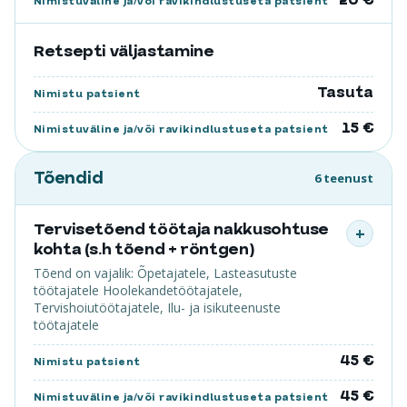
Nimistuväline ja/või ravikindlustuseta patsient
Retsepti väljastamine
Tasuta
Nimistu patsient
15 €
Nimistuväline ja/või ravikindlustuseta patsient
Tõendid
6 teenust
Tervisetõend töötaja nakkusohtuse
+
kohta (s.h tõend + röntgen)
Tõend on vajalik: Õpetajatele, Lasteasutuste
töötajatele Hoolekandetöötajatele,
Tervishoiutöötajatele, Ilu- ja isikuteenuste
töötajatele
45 €
Nimistu patsient
45 €
Nimistuväline ja/või ravikindlustuseta patsient