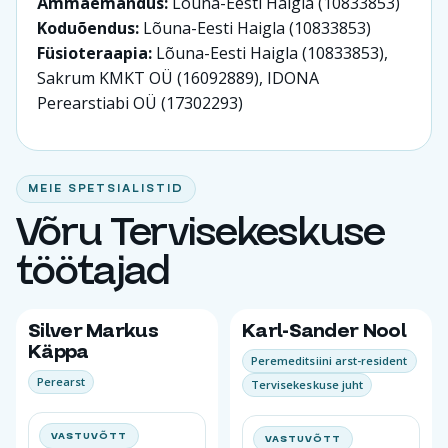
Ämmaemandus:
Lõuna-Eesti Haigla (10833853)
Koduõendus:
Lõuna-Eesti Haigla (10833853)
Füsioteraapia:
Lõuna-Eesti Haigla (10833853),
Sakrum KMKT OÜ (16092889), IDONA
Perearstiabi OÜ (17302293)
MEIE SPETSIALISTID
Võru Tervisekeskuse
töötajad
Silver Markus
Karl-Sander Nool
Käppa
Peremeditsiini arst-resident
Perearst
Tervisekeskuse juht
VASTUVÕTT
VASTUVÕTT