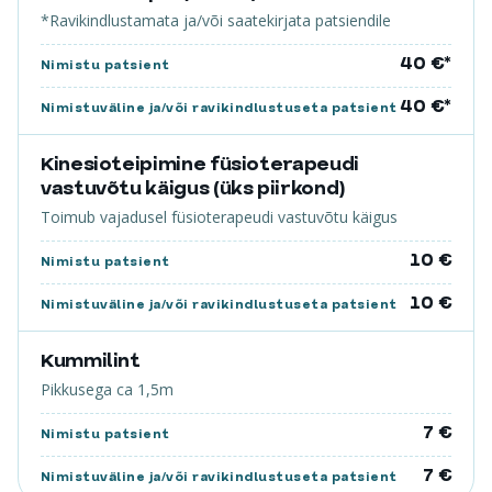
*Ravikindlustamata ja/või saatekirjata patsiendile
40 €*
Nimistu patsient
40 €*
Nimistuväline ja/või ravikindlustuseta patsient
Kinesioteipimine füsioterapeudi
vastuvõtu käigus (üks piirkond)
Toimub vajadusel füsioterapeudi vastuvõtu käigus
10 €
Nimistu patsient
10 €
Nimistuväline ja/või ravikindlustuseta patsient
Kummilint
Pikkusega ca 1,5m
7 €
Nimistu patsient
7 €
Nimistuväline ja/või ravikindlustuseta patsient