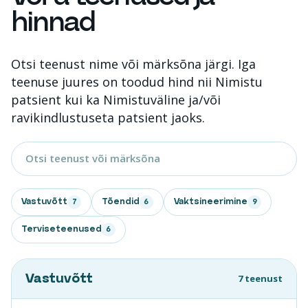
hinnad
Otsi teenust nime või märksõna järgi. Iga
teenuse juures on toodud hind nii Nimistu
patsient kui ka Nimistuväline ja/või
ravikindlustuseta patsient jaoks.
Vastuvõtt
Tõendid
Vaktsineerimine
7
6
9
Terviseteenused
6
Vastuvõtt
7 teenust